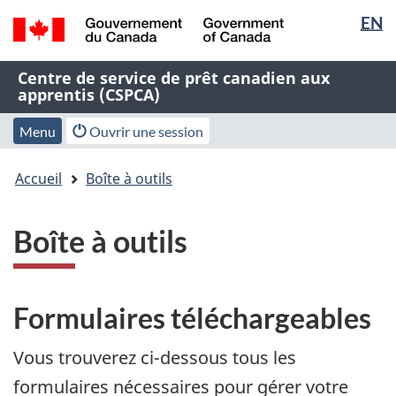
Sélectio
EN
Passer
Passer
Passer
de
au
à
à
/
contenu
« À
la
la
Nom
Centre de service de prêt canadien aux
Government
principal
propos
version
langue
apprentis (CSPCA)
de
of
de
HTML
Canada
l'application
cette
simplifiée
Menu
Menu
Menu
Ouvrir une session
Web
application
des
Vous
Web »
paramètres
Accueil
Boîte à outils
êtes
du
ici
compte
:
Boîte à outils
Formulaires téléchargeables
Vous trouverez ci-dessous tous les
formulaires nécessaires pour gérer votre