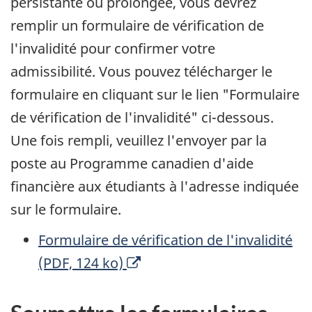
persistante ou prolongée, vous devrez
n
remplir un formulaire de vérification de
o
l'invalidité pour confirmer votre
u
admissibilité. Vous pouvez télécharger le
v
formulaire en cliquant sur le lien "Formulaire
e
de vérification de l'invalidité" ci-dessous.
l
Une fois rempli, veuillez l'envoyer par la
l
poste au Programme canadien d'aide
e
financière aux étudiants à l'adresse indiquée
f
sur le formulaire.
e
Formulaire de vérification de l'invalidité
n
Ouvre
(PDF, 124 ko)
ê
une
t
nouvelle