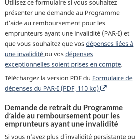
Utilisez ce formulaire si vous souhaitez
u
présenter une demande au Programme
n
d’aide au remboursement pour les
e
emprunteurs ayant une invalidité (PAR-I) et
n
que vous souhaitez que vos
dépenses liées à
o
une invalidité
ou vos
dépenses
u
exceptionnelles soient prises en compte
.
v
e
Téléchargez la version PDF du
Formulaire de
l
O
dépenses du PAR-I (PDF, 110 ko)
l
u
Demande de retrait du Programme
e
v
d’aide au remboursement pour les
f
r
emprunteurs ayant une invalidité
e
e
Si vous n’avez plus d’invalidité persistante ou
n
u