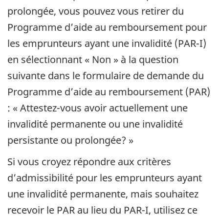
prolongée, vous pouvez vous retirer du
ê
n
Programme d’aide au remboursement pour
t
e
les emprunteurs ayant une invalidité (PAR-I)
r
n
en sélectionnant « Non » à la question
e
o
suivante dans le formulaire de demande du
u
Programme d’aide au remboursement (PAR)
v
: « Attestez-vous avoir actuellement une
e
invalidité permanente ou une invalidité
l
persistante ou prolongée? »
l
e
Si vous croyez répondre aux critères
f
d’admissibilité pour les emprunteurs ayant
e
une invalidité permanente, mais souhaitez
n
recevoir le PAR au lieu du PAR-I, utilisez ce